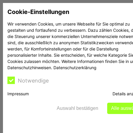
Zum
Cookie-Einstellungen
Inhalt
springen
Wir verwenden Cookies, um unsere Webseite für Sie optimal zu
gestalten und fortlaufend zu verbessern. Dazu zählen Cookies, d
Suchen
Suchen
die Steuerung unserer kommerziellen Unternehmensziele notwe
sind, die ausschließlich zu anonymen Statistikzwecken verwend
werden, für Komforteinstellungen oder für die Darstellung
personalisierter Inhalte. Sie entscheiden, für welche Kategorie Si
Cookies zulassen möchten. Weitere Informationen finden Sie in 
Datenschutzhinweisen.
Datenschutzerklärung
Rechtsanwältin
Notwendige
Bontschev hilft
Impressum
Details an
Auswahl bestätigen
Alle ausw
vipsmarkets.com: BaFin ermittelt gegen
Vipsmarkets