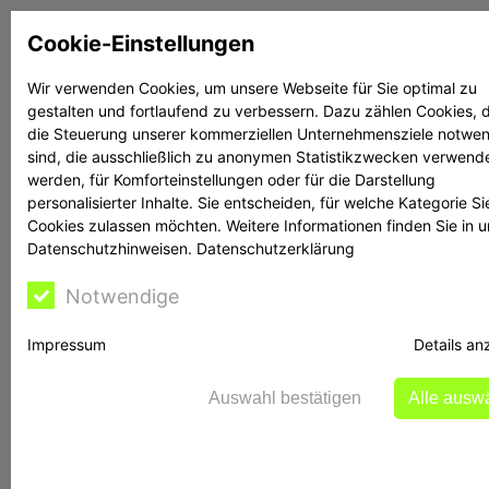
Zum
Cookie-Einstellungen
Inhalt
springen
Wir verwenden Cookies, um unsere Webseite für Sie optimal zu
gestalten und fortlaufend zu verbessern. Dazu zählen Cookies, d
Suchen
Suchen
die Steuerung unserer kommerziellen Unternehmensziele notwe
sind, die ausschließlich zu anonymen Statistikzwecken verwend
werden, für Komforteinstellungen oder für die Darstellung
personalisierter Inhalte. Sie entscheiden, für welche Kategorie Si
Cookies zulassen möchten. Weitere Informationen finden Sie in 
Datenschutzhinweisen.
Datenschutzerklärung
Rechtsanwältin
Notwendige
Bontschev hilft
Impressum
Details an
Auswahl bestätigen
Alle ausw
Wertpapiere: Vorsicht bei Kauf- oder
Tauschangeboten