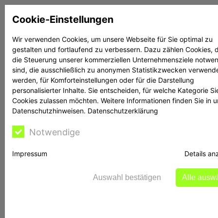
Zum
Cookie-Einstellungen
Inhalt
springen
Wir verwenden Cookies, um unsere Webseite für Sie optimal zu
gestalten und fortlaufend zu verbessern. Dazu zählen Cookies, d
Suchen
Suchen
die Steuerung unserer kommerziellen Unternehmensziele notwe
sind, die ausschließlich zu anonymen Statistikzwecken verwend
werden, für Komforteinstellungen oder für die Darstellung
personalisierter Inhalte. Sie entscheiden, für welche Kategorie Si
Cookies zulassen möchten. Weitere Informationen finden Sie in 
Datenschutzhinweisen.
Datenschutzerklärung
Rechtsanwältin
Notwendige
Bontschev hilft
Impressum
Details an
Auswahl bestätigen
Alle ausw
Geplante Veröffentlichung von Hinweisen zur
elektronischen Übermittlung des
Sicherungsvermögensverzeichnisses