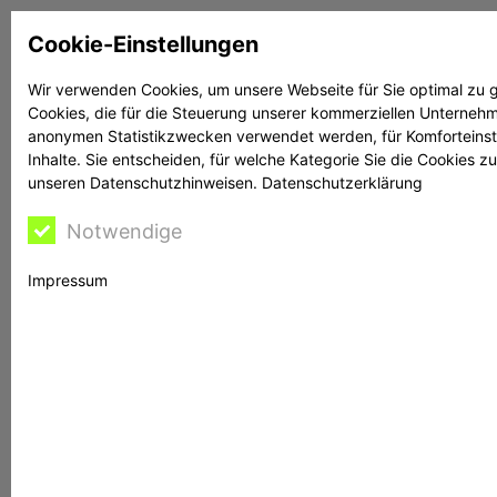
Zum
Cookie-Einstellungen
Inhalt
springen
Wir verwenden Cookies, um unsere Webseite für Sie optimal zu g
Cookies, die für die Steuerung unserer kommerziellen Unternehme
Suchen
Suchen
anonymen Statistikzwecken verwendet werden, für Komforteinstel
Inhalte. Sie entscheiden, für welche Kategorie Sie die Cookies z
unseren Datenschutzhinweisen.
Datenschutzerklärung
Notwendige
Rechtsanwältin
Impressum
Bontschev hilft
BaFin warnt vor