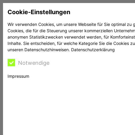
Zum
Cookie-Einstellungen
Inhalt
springen
Wir verwenden Cookies, um unsere Webseite für Sie optimal zu g
Cookies, die für die Steuerung unserer kommerziellen Unternehme
Suchen
Suchen
anonymen Statistikzwecken verwendet werden, für Komforteinstel
Inhalte. Sie entscheiden, für welche Kategorie Sie die Cookies z
unseren Datenschutzhinweisen.
Datenschutzerklärung
Notwendige
Rechtsanwältin
Impressum
Bontschev hilft
BaFin warnt vor Websites
Die Bundesanstalt für