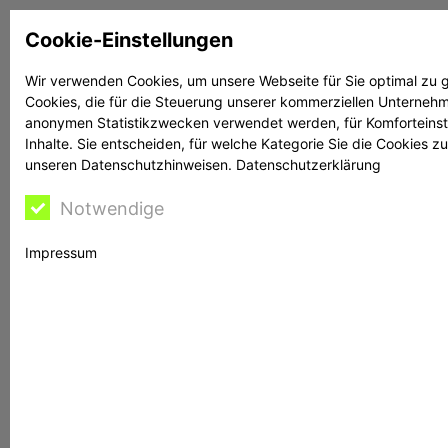
Zum
Cookie-Einstellungen
Inhalt
springen
Wir verwenden Cookies, um unsere Webseite für Sie optimal zu g
Cookies, die für die Steuerung unserer kommerziellen Unternehme
Suchen
Suchen
anonymen Statistikzwecken verwendet werden, für Komforteinstel
Inhalte. Sie entscheiden, für welche Kategorie Sie die Cookies z
unseren Datenschutzhinweisen.
Datenschutzerklärung
Notwendige
Rechtsanwältin
Impressum
Bontschev hilft
Anleger