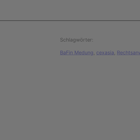
Schlagwörter:
BaFin Medung
, 
cexasia
, 
Rechtsan