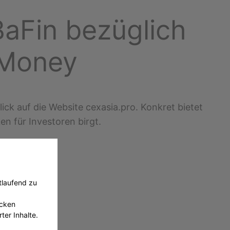
aFin bezüglich
 Money
ck auf die Website cexasia.pro. Konkret bietet
en für Investoren birgt.
tlaufend zu
ecken
ter Inhalte.