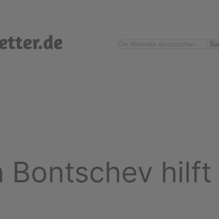
Suchen
Su
 Bontschev hilft