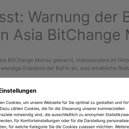
sst: Warnung der B
on Asia BitChange
sia BitChange Money gewarnt, insbesondere im Hinbli
wendige Erlaubnis der BaFin an, was erhebliche Risik
Einstellungen
r BaFin betroffen sind.
nn Sie Zweifel haben.
n Cookies, um unsere Webseite für Sie optimal zu gestalten und for
Dazu zählen Cookies, die für die Steuerung unserer kommerziellen
sziele notwendig sind, die ausschließlich zu anonymen Statistikzw
rden, für Komforteinstellungen oder für die Darstellung personalisier
den, für welche Kategorie Sie die Cookies zulassen möchten. Weitere