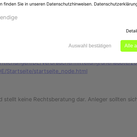
in Investment einzahlen.
n finden Sie in unseren Datenschutzhinweisen.
Datenschutzerklärun
 und die Legalität der angebotenen Dienstleistungen.
sicherzustellen, dass ein Unternehmen zugelassen ist
endige
BaFin.
Detai
Auswahl bestätigen
Alle 
entlichungen/DE/Verbrauchermitteilung/unerlaubte/
E/Startseite/startseite_node.html
nd stellt keine Rechtsberatung dar. Anleger sollten s