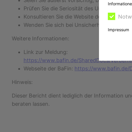
Seien Sie äußerst vorsichtig, bevor Sie in e
Informatione
Prüfen Sie die Seriosität des Unternehmens
Konsultieren Sie die Website der BaFin, um 
Notw
Wenden Sie sich bei Unsicherheiten an die 
Impressum
Weitere Informationen:
Link zur Meldung:
https://www.bafin.de/SharedDocs/Veroeff
Webseite der BaFin:
https://www.bafin.de/D
Hinweis:
Dieser Bericht dient lediglich der Information u
beraten lassen.