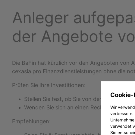
Anleger aufgepa
der Angebote v
Die BaFin hat kürzlich vor den Angeboten von A
cexasia.pro Finanzdienstleistungen ohne die not
Prüfen Sie Ihre Investitionen:
Cookie-
Stellen Sie fest, ob Sie von der Warnung de
Wenden Sie sich an einen Rechtsanwalt, we
Wir verwende
verbessern. 
Unternehmen
Empfehlungen:
verwendet we
Sie entschei