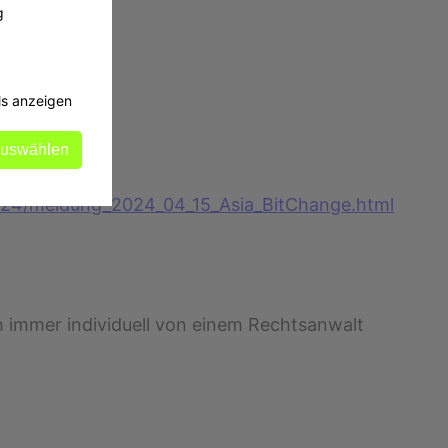
g
.
ls anzeigen
auswählen
2024/meldung_2024_04_15_Asia_BitChange.html
ich immer individuell von einem Rechtsanwalt