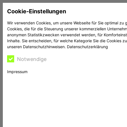
Zum
Cookie-Einstellungen
Inhalt
springen
Wir verwenden Cookies, um unsere Webseite für Sie optimal zu g
Cookies, die für die Steuerung unserer kommerziellen Unternehme
Suchen
Suchen
anonymen Statistikzwecken verwendet werden, für Komforteinstel
Inhalte. Sie entscheiden, für welche Kategorie Sie die Cookies z
unseren Datenschutzhinweisen.
Datenschutzerklärung
Notwendige
Rechtsanwältin
Impressum
Bontschev hilft
M.B.F. Management Limited: BaFin warnt vor
Website mbf-limited.com