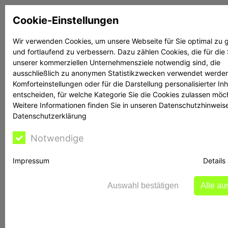
Zum
Cookie-Einstellungen
Inhalt
springen
Wir verwenden Cookies, um unsere Webseite für Sie optimal zu g
und fortlaufend zu verbessern. Dazu zählen Cookies, die für die
Suchen
Suchen
unserer kommerziellen Unternehmensziele notwendig sind, die
ausschließlich zu anonymen Statistikzwecken verwendet werden
Komforteinstellungen oder für die Darstellung personalisierter Inh
entscheiden, für welche Kategorie Sie die Cookies zulassen möc
Weitere Informationen finden Sie in unseren Datenschutzhinweis
Datenschutzerklärung
Lassen Sie ihre
Notwendige
Investments
Impressum
Details
überprüfen
Auswahl bestätigen
Alle a