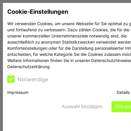
Zum
Cookie-Einstellungen
Inhalt
springen
Wir verwenden Cookies, um unsere Webseite für Sie optimal zu g
und fortlaufend zu verbessern. Dazu zählen Cookies, die für die
Suchen
Suchen
unserer kommerziellen Unternehmensziele notwendig sind, die
ausschließlich zu anonymen Statistikzwecken verwendet werden
Komforteinstellungen oder für die Darstellung personalisierter Inh
entscheiden, für welche Kategorie Sie die Cookies zulassen möc
Weitere Informationen finden Sie in unseren Datenschutzhinweis
Datenschutzerklärung
Kündigung von
Notwendige
PROJECT Beteiligung
Impressum
Details
Konsequenzen für
Auswahl bestätigen
Alle a
Anleger