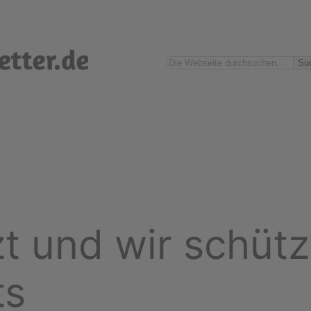
Suchen
Su
zt und wir schüt
ts