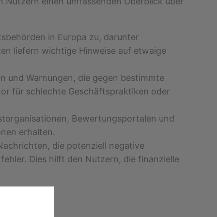
 den Nutzern einen umfassenden Überblick über
chtsbehörden in Europa zu, darunter
n liefern wichtige Hinweise auf etwaige
den und Warnungen, die gegen bestimmte
or für schlechte Geschäftspraktiken oder
estorganisationen, Bewertungsportalen und
nen erhalten.
Nachrichten, die potenziell negative
er. Dies hilft den Nutzern, die finanzielle