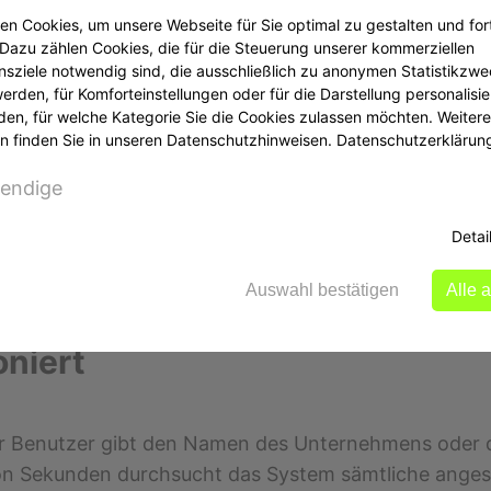
n Cookies, um unsere Webseite für Sie optimal zu gestalten und for
Dazu zählen Cookies, die für die Steuerung unserer kommerziellen
Mit investigate.jetzt können Nutzer innerhalb wenig
sziele notwendig sind, die ausschließlich zu anonymen Statistikzw
enen Plattformen suchen zu müssen.
rden, für Komforteinstellungen oder für die Darstellung personalisier
den, für welche Kategorie Sie die Cookies zulassen möchten. Weitere
n von Informationen von Verbraucherzentralen und Auf
n finden Sie in unseren Datenschutzhinweisen.
Datenschutzerklärun
iellen Risiken informiert sind, bevor sie eine Investi
 Zusammenarbeit mit Google und der Anbindung an zah
endige
. Dies erhöht die Zuverlässigkeit der Rechercheergeb
Detai
tige Erkennung von Warnsignalen kann Verbrauchern h
Auswahl bestätigen
Alle 
oniert
er Benutzer gibt den Namen des Unternehmens oder des
lb von Sekunden durchsucht das System sämtliche an