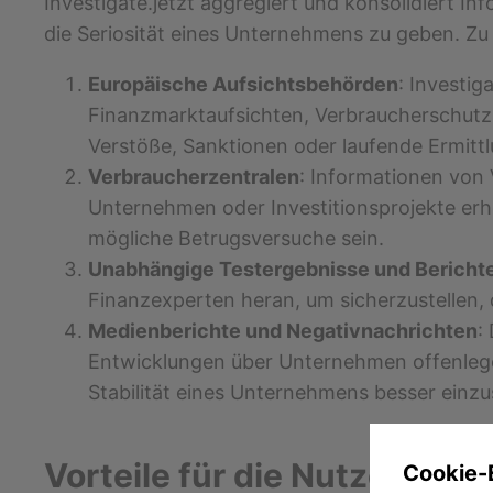
Investigate.jetzt aggregiert und konsolidiert I
die Seriosität eines Unternehmens zu geben. Zu
Europäische Aufsichtsbehörden
: Investig
Finanzmarktaufsichten, Verbraucherschutzb
Verstöße, Sanktionen oder laufende Ermit
Verbraucherzentralen
: Informationen von
Unternehmen oder Investitionsprojekte er
mögliche Betrugsversuche sein.
Unabhängige Testergebnisse und Bericht
Finanzexperten heran, um sicherzustellen,
Medienberichte und Negativnachrichten
:
Entwicklungen über Unternehmen offenlegen,
Stabilität eines Unternehmens besser einz
Vorteile für die Nutzer
Cookie-