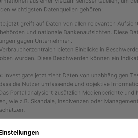
nformationen aus einer Vielzahl seriöser Quellen, um
 den wichtigsten Datenquellen gehören:
ate.jetzt greift auf Daten von allen relevanten Aufsi
ehörden und nationale Bankenaufsichten. Diese Date
tlungen gegen Unternehmen.
 Verbraucherzentralen bieten Einblicke in Beschwer
hoben wurden. Diese Beschwerden können ein Indikat
e
: Investigate.jetzt zieht Daten von unabhängigen T
 dass die Nutzer umfassende und objektive Informatio
 Das Portal analysiert zusätzlich Medienberichte und 
 wie z.B. Skandale, Insolvenzen oder Managementfehl
uschätzen.
Einstellungen