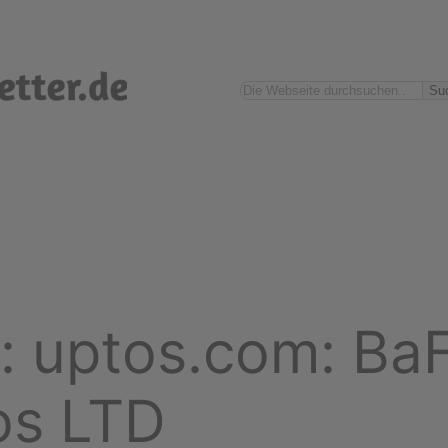
Suchen
Su
: uptos.com: BaF
os LTD