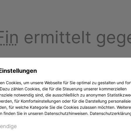
Fin
ermittelt geg
Einstellungen
er Uptos LTD. Nach ihren Erkenntnissen bietet das
n Cookies, um unsere Webseite für Sie optimal zu gestalten und for
Dazu zählen Cookies, die für die Steuerung unserer kommerziellen
sziele notwendig sind, die ausschließlich zu anonymen Statistikzw
rden, für Komforteinstellungen oder für die Darstellung personalisier
r mit einer Erlaubnis der
BaFin
angeboten werden. Ei
den, für welche Kategorie Sie die Cookies zulassen möchten. Weitere
iche Erlaubnis zu haben. Informationen darüber, ob 
n finden Sie in unseren Datenschutzhinweisen.
Datenschutzerklärun
atenbank.
endige