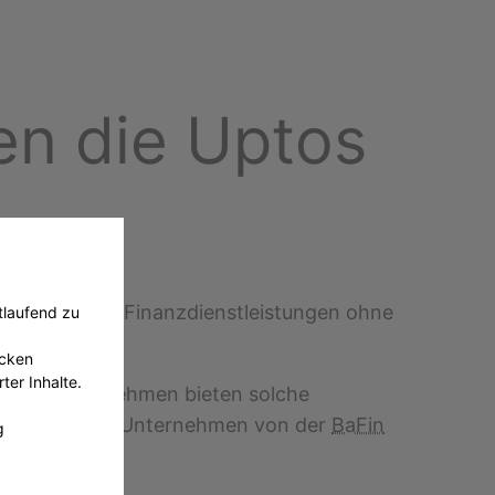
en die Uptos
 Unternehmen Finanzdienstleistungen ohne
tlaufend zu
ecken
ter Inhalte.
nige Unternehmen bieten solche
ein bestimmtes Unternehmen von der
BaFin
g