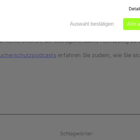
tz 4 Kreditwesengesetz.
Detai
Auswahl bestätigen
Alle 
eskriminalämter
raten
Verbraucherinnen und Verbrauc
zu recherchieren, um Betrugsversuche rechtzeitig zu
ucherschutzpodcasts
erfahren Sie zudem, wie Sie s
Schlagwörter: