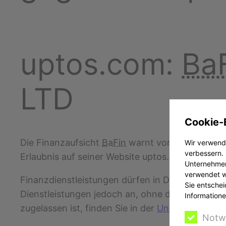
uptos.com:
Ba
LTD
Cookie-
Die Finanzaufsicht
BaFin
warnt vor Angeboten d
Wir verwende
verbessern. 
Erlaubnis auf seiner Website uptos.com an.
Unternehmen
verwendet we
Finanzdienstleistungen dürfen in Deutschland nu
Sie entschei
Dienstleistungen jedoch an, ohne die erforderl
Informatione
zugelassen ist, finden Sie in der
Unternehmensd
Notw