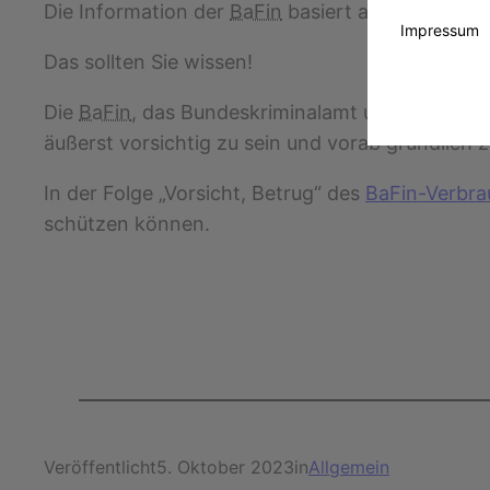
Die Information der
BaFin
basiert auf § 37 Absa
Impressum
Das sollten Sie wissen!
Die
BaFin
, das Bundeskriminalamt und die Land
äußerst vorsichtig zu sein und vorab gründlich 
In der Folge „Vorsicht, Betrug“ des
BaFin-Verbra
schützen können.
Veröffentlicht
5. Oktober 2023
in
Allgemein