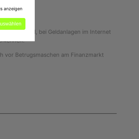
ls anzeigen
auswählen
hern generell, bei Geldanlagen im
Internet
 erkennen.
ich vor Betrugsmaschen am Finanzmarkt