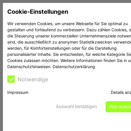
Zum
Cookie-Einstellungen
Inhalt
springen
Wir verwenden Cookies, um unsere Webseite für Sie optimal zu
gestalten und fortlaufend zu verbessern. Dazu zählen Cookies, d
Suchen
Suchen
die Steuerung unserer kommerziellen Unternehmensziele notwe
sind, die ausschließlich zu anonymen Statistikzwecken verwend
werden, für Komforteinstellungen oder für die Darstellung
personalisierter Inhalte. Sie entscheiden, für welche Kategorie Si
Cookies zulassen möchten. Weitere Informationen finden Sie in 
Datenschutzhinweisen.
Datenschutzerklärung
Bontschev hilft
Notwendige
Impressum
Details an
BaFin warnt vor Asset Solutions (Niederlassung
Deutschland)/Asset Finance Solutions (UK) Ltd
Auswahl bestätigen
Alle ausw
Die Finanzaufsicht BaFin warnt vor Angeboten
von Asset Solutions bzw. Asset Finance