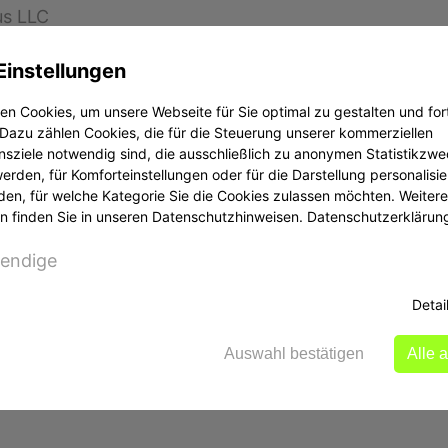
us LLC
 matrixinvest.org. Nach Erkenntnissen der Aufsicht 
Einstellungen
n Cookies, um unsere Webseite für Sie optimal zu gestalten und for
Dazu zählen Cookies, die für die Steuerung unserer kommerziellen
ncent und die Grenadinen. Die Nexus LLC war bzw. ist
sziele notwendig sind, die ausschließlich zu anonymen Statistikzw
ite onecapital.company, vor denen die BaFin bereits
rden, für Komforteinstellungen oder für die Darstellung personalisier
den, für welche Kategorie Sie die Cookies zulassen möchten. Weitere
und Wertpapierdienstleistungen anbietet, benötigt da
n finden Sie in unseren Datenschutzhinweisen.
Datenschutzerklärun
och an, ohne die erforderliche Erlaubnis zu haben. 
endige
den Sie in der Unternehmensdatenbank.
Detai
atz 4 Kreditwesengesetz.
Auswahl bestätigen
Alle 