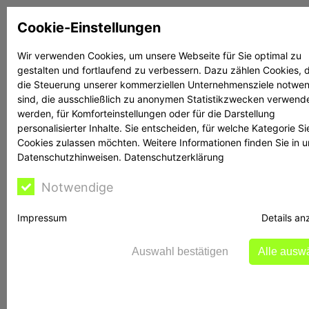
Zum
Cookie-Einstellungen
Inhalt
springen
Wir verwenden Cookies, um unsere Webseite für Sie optimal zu
gestalten und fortlaufend zu verbessern. Dazu zählen Cookies, d
Suchen
Suchen
die Steuerung unserer kommerziellen Unternehmensziele notwe
sind, die ausschließlich zu anonymen Statistikzwecken verwend
werden, für Komforteinstellungen oder für die Darstellung
personalisierter Inhalte. Sie entscheiden, für welche Kategorie Si
Cookies zulassen möchten. Weitere Informationen finden Sie in 
Datenschutzhinweisen.
Datenschutzerklärung
Bafin:MARNA
Notwendige
Beteiligungen AG
Impressum
Details an
Auswahl bestätigen
Alle ausw
MARNA Beteiligungen
AG
: