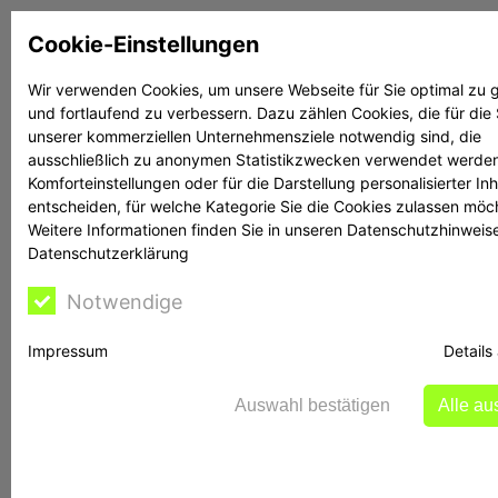
Zum
Cookie-Einstellungen
Inhalt
springen
Wir verwenden Cookies, um unsere Webseite für Sie optimal zu g
und fortlaufend zu verbessern. Dazu zählen Cookies, die für die
Suchen
Suchen
unserer kommerziellen Unternehmensziele notwendig sind, die
ausschließlich zu anonymen Statistikzwecken verwendet werden
Komforteinstellungen oder für die Darstellung personalisierter Inh
entscheiden, für welche Kategorie Sie die Cookies zulassen möc
Weitere Informationen finden Sie in unseren Datenschutzhinweis
Datenschutzerklärung
BaFin ermittelt gegen
Notwendige
vitalinvest.org
Impressum
Details
Auswahl bestätigen
Alle a